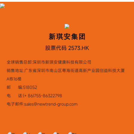
新琪安集团
股票代码 2573.HK
全球销售总部:深圳市新琪安健康科技有限公司
销售地址:广东省深圳市南山区粤海街道高新产业园创益科技大厦
A栋16楼
邮 编:518052
电 话:
(+ 86)755-8632279
8
电子邮件:
sales@newtrend-group.com
新琪安集团股份有限公司